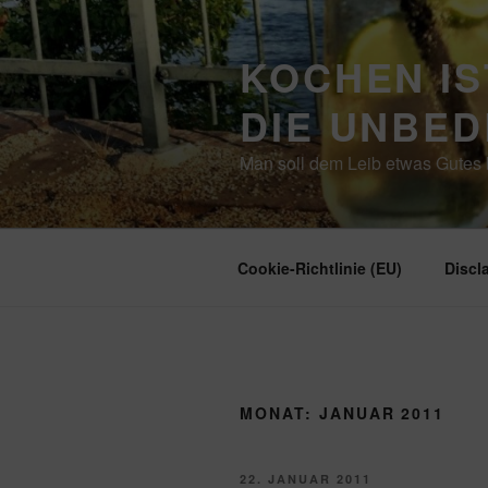
Zum
Inhalt
KOCHEN IS
springen
DIE UNBE
Man soll dem Leib etwas Gutes b
Cookie-Richtlinie (EU)
Discl
MONAT:
JANUAR 2011
VERÖFFENTLICHT
22. JANUAR 2011