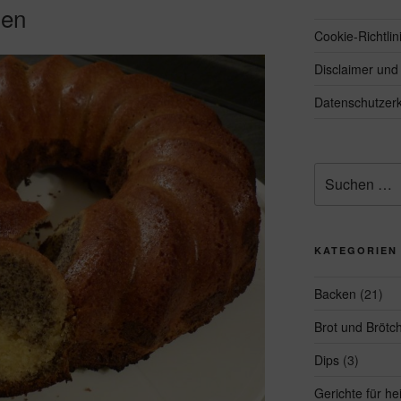
hen
Cookie-Richtlin
Disclaimer un
Datenschutzerk
Suchen
nach:
KATEGORIEN
Backen
(21)
Brot und Brötc
Dips
(3)
Gerichte für h