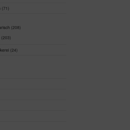
n
(71)
arisch
(208)
(203)
kerei
(24)