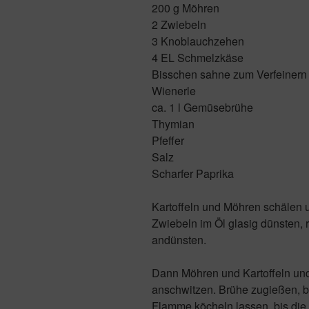
200 g Möhren
2 Zwiebeln
3 Knoblauchzehen
4 EL Schmelzkäse
Bisschen sahne zum Verfeinern
Wienerle
ca. 1 l Gemüsebrühe
Thymian
Pfeffer
Salz
Scharfer Paprika
Kartoffeln und Möhren schälen 
Zwiebeln im Öl glasig dünsten,
andünsten.
Dann Möhren und Kartoffeln un
anschwitzen. Brühe zugießen, bis
Flamme köcheln lassen, bis die 