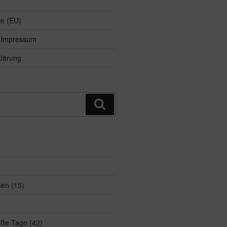
ie (EU)
d Impressum
lärung
Suchen
hen
(15)
eiße Tage
(42)