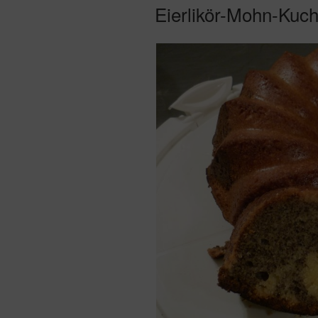
AM
Eierlikör-Mohn-Kuc