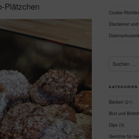
o-Plätzchen
Cookie-Richtlin
Disclaimer un
Datenschutzerk
Suchen
nach:
KATEGORIEN
Backen
(21)
Brot und Brötc
Dips
(3)
Gerichte für h