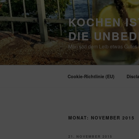
Zum
Inhalt
KOCHEN IS
springen
DIE UNBE
Man soll dem Leib etwas Gutes b
Cookie-Richtlinie (EU)
Discl
MONAT:
NOVEMBER 2015
VERÖFFENTLICHT
21. NOVEMBER 2015