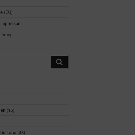
ie (EU)
d Impressum
lärung
Suchen
hen
(15)
eiße Tage
(43)