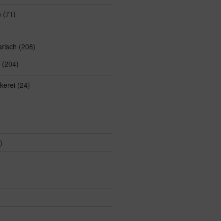
n
(71)
arisch
(208)
(204)
kerei
(24)
)