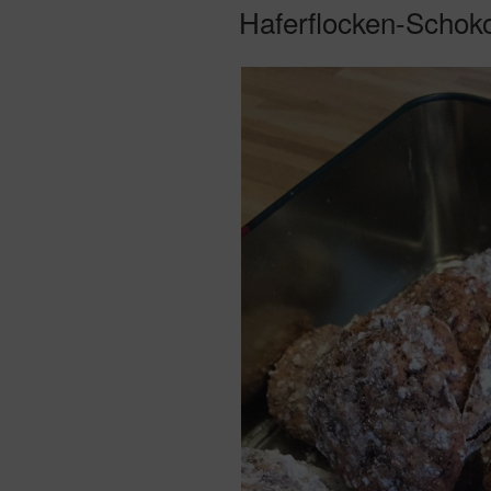
AM
Haferflocken-Schok