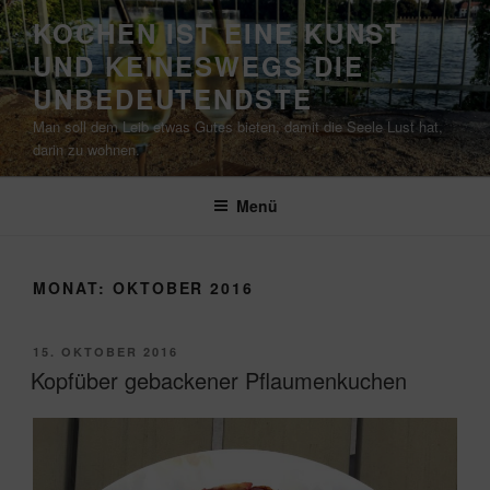
Zum
KOCHEN IST EINE KUNST
Inhalt
UND KEINESWEGS DIE
springen
UNBEDEUTENDSTE
Man soll dem Leib etwas Gutes bieten, damit die Seele Lust hat,
darin zu wohnen.
Menü
MONAT:
OKTOBER 2016
VERÖFFENTLICHT
15. OKTOBER 2016
AM
Kopfüber gebackener Pflaumenkuchen