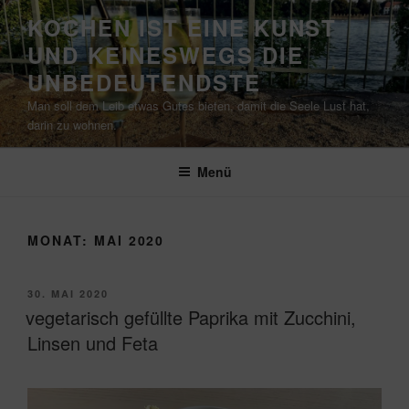
Zum
KOCHEN IST EINE KUNST
Inhalt
UND KEINESWEGS DIE
springen
UNBEDEUTENDSTE
Man soll dem Leib etwas Gutes bieten, damit die Seele Lust hat,
darin zu wohnen.
Menü
MONAT:
MAI 2020
VERÖFFENTLICHT
30. MAI 2020
AM
vegetarisch gefüllte Paprika mit Zucchini,
Linsen und Feta