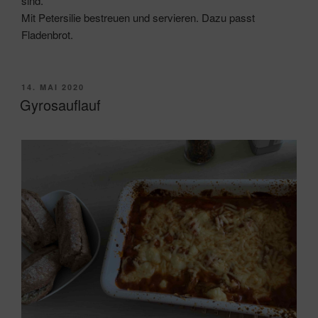
sind.
Mit Petersilie bestreuen und servieren. Dazu passt
Fladenbrot.
VERÖFFENTLICHT
14. MAI 2020
AM
Gyrosauflauf