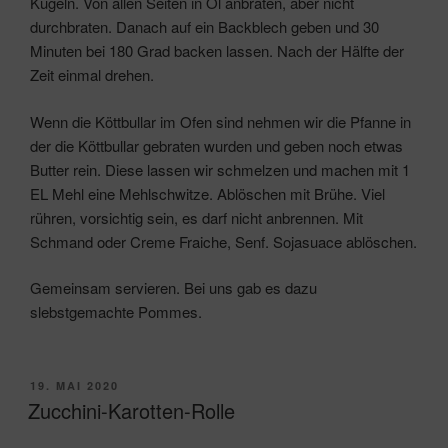
Kugeln. Von allen Seiten in Öl anbraten, aber nicht
durchbraten. Danach auf ein Backblech geben und 30
Minuten bei 180 Grad backen lassen. Nach der Hälfte der
Zeit einmal drehen.
Wenn die Köttbullar im Ofen sind nehmen wir die Pfanne in
der die Köttbullar gebraten wurden und geben noch etwas
Butter rein. Diese lassen wir schmelzen und machen mit 1
EL Mehl eine Mehlschwitze. Ablöschen mit Brühe. Viel
rühren, vorsichtig sein, es darf nicht anbrennen. Mit
Schmand oder Creme Fraiche, Senf. Sojasuace ablöschen.
Gemeinsam servieren. Bei uns gab es dazu
slebstgemachte Pommes.
VERÖFFENTLICHT
19. MAI 2020
AM
Zucchini-Karotten-Rolle