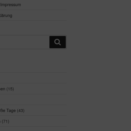
d Impressum
lärung
Suchen
hen
(15)
eiße Tage
(43)
n
(71)