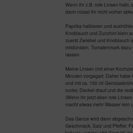
Wenn ihr z.B. rote Linsen habt, 
dann müsst ihr nicht vorher ab
Paprika halbieren und aushöhle
Knoblauch und Zucchini klein sc
zuerst Zwiebel und Knoblauch 
mitdünsten. Tomatenmark dazu 
lassen.
Meine Linsen (mit einer Kochzei
Minuten vorgegart. Daher habe 
und mit ca. 150 ml Gemüsebrühe
runter, Deckel drauf und die res
(Wenn ihr jetzt eben rote Linsen
macht etwas mehr Wasser rein un
Das Ganze wird dann abgeschme
Geschmack, Salz und Pfeffer. Fül
bröseln und bei 180 Grad 25-30