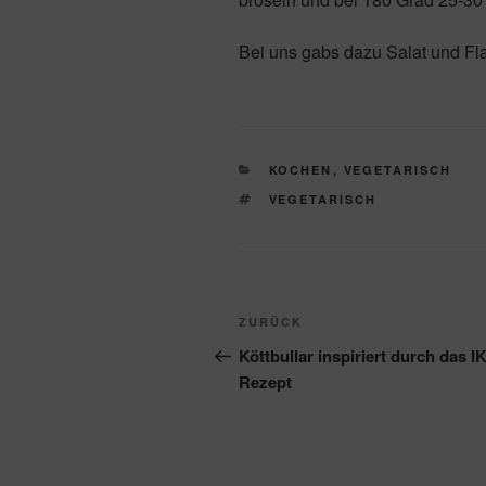
Bei uns gabs dazu Salat und Fl
KATEGORIEN
KOCHEN
,
VEGETARISCH
SCHLAGWÖRTER
VEGETARISCH
Beitragsnavigation
Vorheriger
ZURÜCK
Beitrag
Köttbullar inspiriert durch das 
Rezept