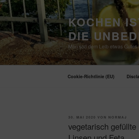
Zum
Inhalt
KOCHEN IS
springen
DIE UNBE
Man soll dem Leib etwas Gutes b
Cookie-Richtlinie (EU)
Discl
VERÖFFENTLICHT
30. MAI 2020
VON
NORMAJ
AM
vegetarisch gefüllte
Linsen und Feta