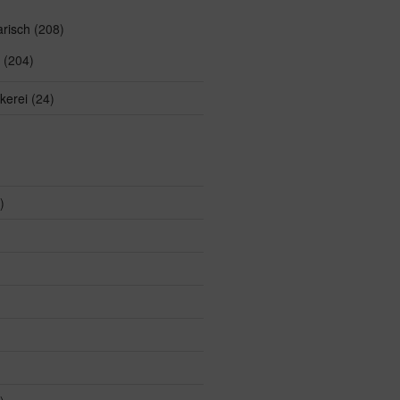
arisch
(208)
(204)
kerei
(24)
)