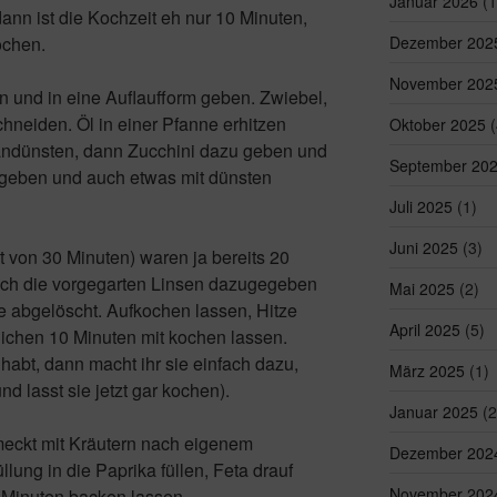
Januar 2026
(1
dann ist die Kochzeit eh nur 10 Minuten,
Dezember 202
kochen.
November 202
n und in eine Auflaufform geben. Zwiebel,
hneiden. Öl in einer Pfanne erhitzen
Oktober 2025
(
andünsten, dann Zucchini dazu geben und
September 20
geben und auch etwas mit dünsten
Juli 2025
(1)
Juni 2025
(3)
t von 30 Minuten) waren ja bereits 20
ich die vorgegarten Linsen dazugegeben
Mai 2025
(2)
 abgelöscht. Aufkochen lassen, Hitze
April 2025
(5)
tlichen 10 Minuten mit kochen lassen.
 habt, dann macht ihr sie einfach dazu,
März 2025
(1)
d lasst sie jetzt gar kochen).
Januar 2025
(2
ckt mit Kräutern nach eigenem
Dezember 202
lung in die Paprika füllen, Feta drauf
November 202
 Minuten backen lassen.