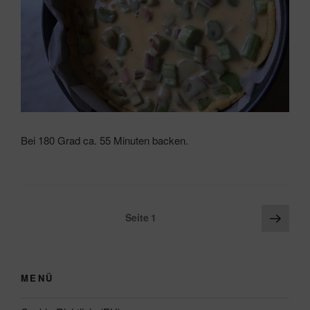
Bei 180 Grad ca. 55 Minuten backen.
Seitennummerierung
Näch
Seite
1
Seite
der
Beiträge
MENÜ