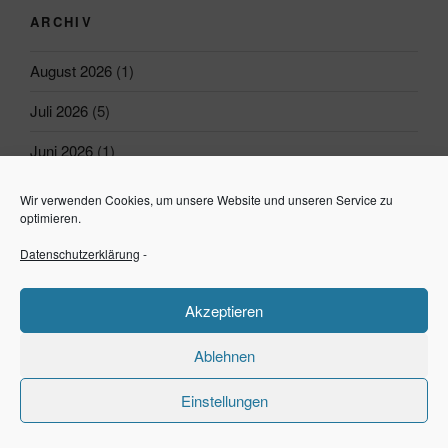
ARCHIV
August 2026
(1)
Juli 2026
(5)
Juni 2026
(1)
Mai 2026
(1)
Wir verwenden Cookies, um unsere Website und unseren Service zu
optimieren.
April 2026
(1)
Datenschutzerklärung
-
März 2026
(2)
Akzeptieren
Januar 2026
(1)
Dezember 2025
(5)
Ablehnen
November 2025
(4)
Einstellungen
Oktober 2025
(4)