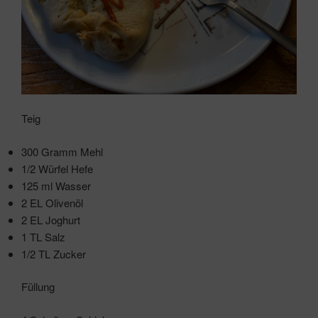
Teig
300 Gramm Mehl
1/2 Würfel Hefe
125 ml Wasser
2 EL Olivenöl
2 EL Joghurt
1 TL Salz
1/2 TL Zucker
Füllung