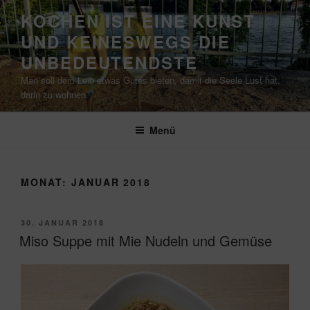
Zum
KOCHEN IST EINE KUNST
Inhalt
UND KEINESWEGS DIE
springen
UNBEDEUTENDSTE
Man soll dem Leib etwas Gutes bieten, damit die Seele Lust hat,
darin zu wohnen.
Menü
MONAT:
JANUAR 2018
VERÖFFENTLICHT
30. JANUAR 2018
AM
Miso Suppe mit Mie Nudeln und Gemüse