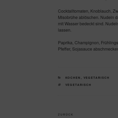
Cocktailtomaten, Knoblauch, Zwi
Misobrühe ablöschen. Nudeln d
mit Wasser bedeckt sind. Nude
lassen.
Paprika, Champignon, Frühlings
Pfeffer, Sojasauce abschmecken
KATEGORIEN
KOCHEN
,
VEGETARISCH
SCHLAGWÖRTER
VEGETARISCH
Beitragsnavigation
Vorheriger
ZURÜCK