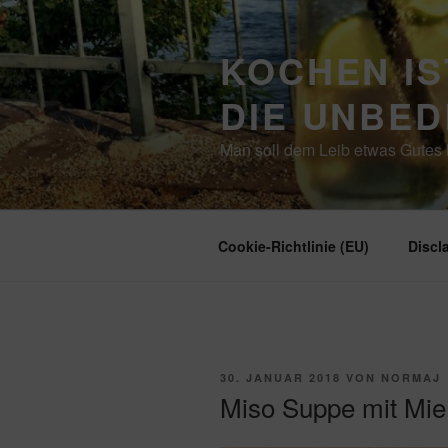
Zum
Inhalt
KOCHEN IS
springen
DIE UNBE
Man soll dem Leib etwas Gutes b
Cookie-Richtlinie (EU)
Discl
VERÖFFENTLICHT
30. JANUAR 2018
VON
NORMAJ
AM
Miso Suppe mit Mi