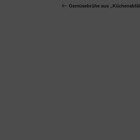
Beitrag
Gemüsebrühe aus „Küchenabfäl