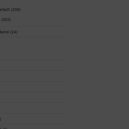
arisch
(208)
(203)
kerei
(24)
)