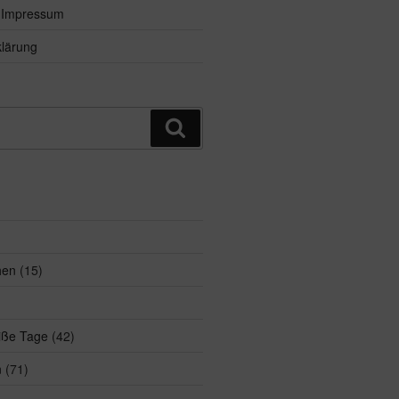
d Impressum
lärung
Suchen
hen
(15)
eiße Tage
(42)
n
(71)