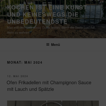
Zum
KOCHEN IST EINE KUNST
Inhalt
UND KEINESWEGS DIE
springen
UNBEDEUTENDSTE
Man soll dem Leib etwas Gutes bieten, damit die Seele Lust hat,
darin zu wohnen.
Menü
MONAT:
MAI 2024
VERÖFFENTLICHT
12. MAI 2024
AM
Ofen Frikadellen mit Champignon Sauce
mit Lauch und Spätzle