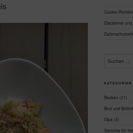
is
Cookie-Richtlin
Disclaimer un
Datenschutzerk
Suchen
nach:
KATEGORIEN
Backen
(21)
Brot und Brötc
Dips
(3)
Gerichte für h