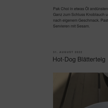
Pak Choi in etwas Öl andünsten
Ganz zum Schluss Knoblauch u
nach eigenem Geschmack. Past
Servieren mit Sesam.
VERÖFFENTLICHT
31. AUGUST 2022
AM
Hot-Dog Blätterteig