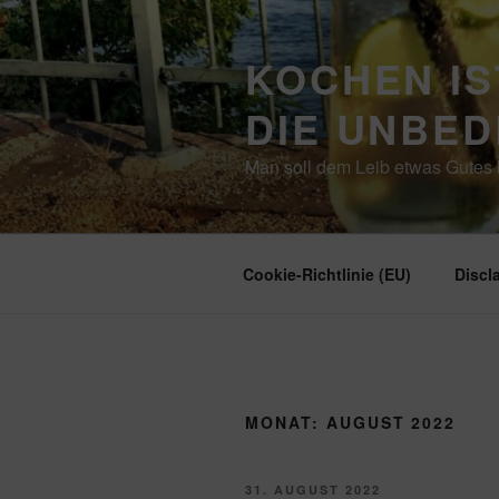
Zum
Inhalt
KOCHEN IS
springen
DIE UNBE
Man soll dem Leib etwas Gutes b
Cookie-Richtlinie (EU)
Discl
MONAT:
AUGUST 2022
VERÖFFENTLICHT
31. AUGUST 2022