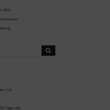
ie (EU)
d Impressum
lärung
Suchen
hen
(15)
eiße Tage
(42)