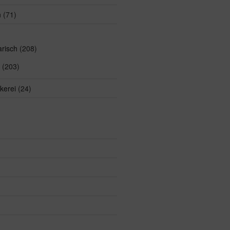
n
(71)
arisch
(208)
(203)
kerei
(24)