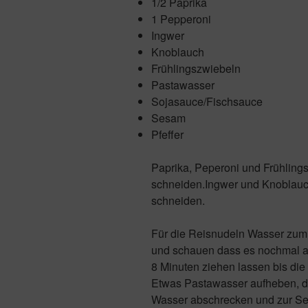
1/2 Paprika
1 Pepperoni
Ingwer
Knoblauch
Frühlingszwiebeln
Pastawasser
Sojasauce/Fischsauce
Sesam
Pfeffer
Paprika, Peperoni und Frühlings
schneiden.Ingwer und Knoblauch
schneiden.
Für die Reisnudeln Wasser zum
und schauen dass es nochmal au
8 Minuten ziehen lassen bis die
Etwas Pastawasser aufheben, de
Wasser abschrecken und zur Seit