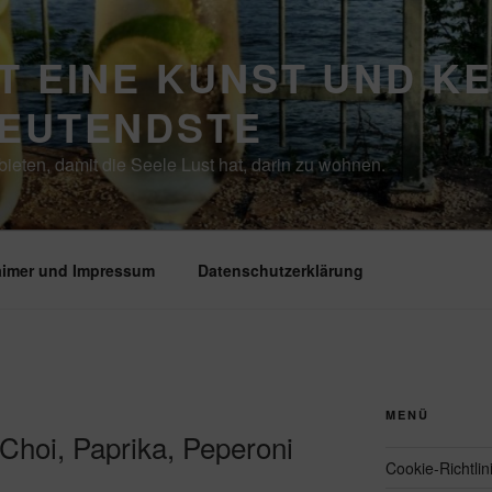
T EINE KUNST UND K
DEUTENDSTE
ieten, damit die Seele Lust hat, darin zu wohnen.
aimer und Impressum
Datenschutzerklärung
MENÜ
Choi, Paprika, Peperoni
Cookie-Richtlin