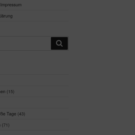
d Impressum
lärung
Suchen
hen
(15)
eiße Tage
(43)
n
(71)