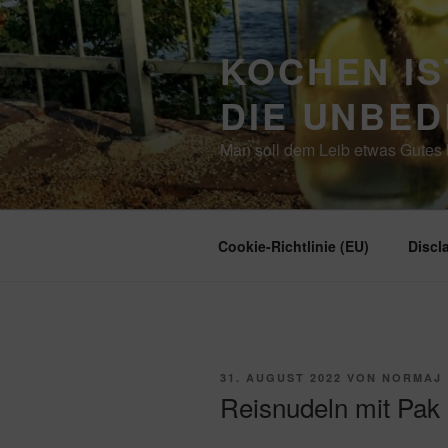
Zum
Inhalt
KOCHEN IS
springen
DIE UNBE
Man soll dem Leib etwas Gutes b
Cookie-Richtlinie (EU)
Discl
VERÖFFENTLICHT
31. AUGUST 2022
VON
NORMAJ
AM
Reisnudeln mit Pak 