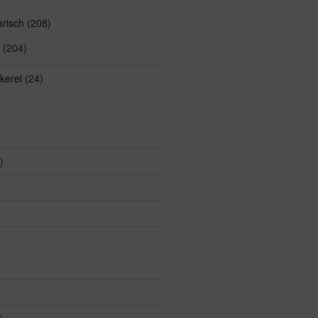
arisch
(208)
(204)
kerei
(24)
)