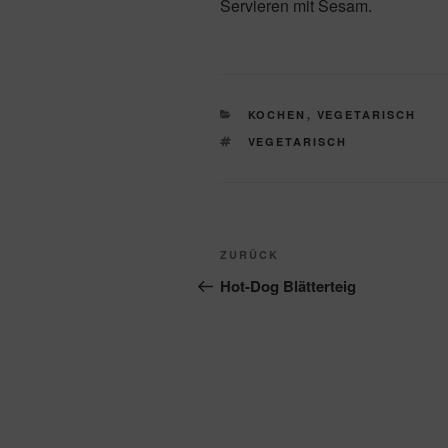
Servieren mit Sesam.
KATEGORIEN
KOCHEN
,
VEGETARISCH
SCHLAGWÖRTER
VEGETARISCH
Beitragsnavigation
Vorheriger
ZURÜCK
Beitrag
Hot-Dog Blätterteig