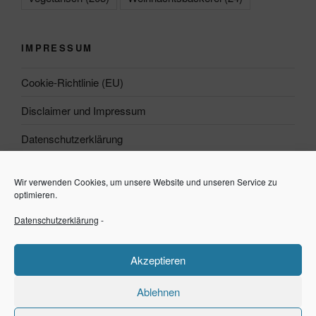
IMPRESSUM
Cookie-Richtlinie (EU)
Disclaimer und Impressum
Datenschutzerklärung
Wir verwenden Cookies, um unsere Website und unseren Service zu
Suchen
optimieren.
Datenschutzerklärung
-
Suchen
Akzeptieren
Ablehnen