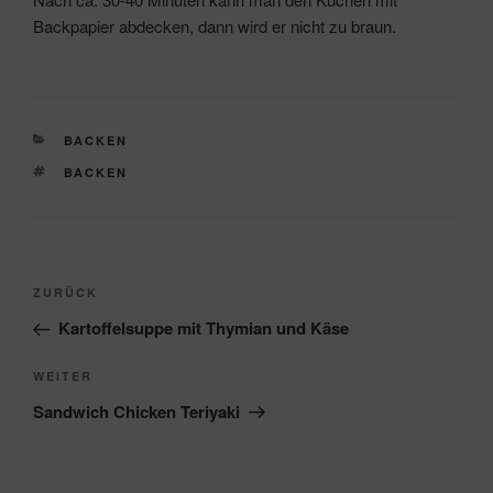
Backpapier abdecken, dann wird er nicht zu braun.
KATEGORIEN
BACKEN
SCHLAGWÖRTER
BACKEN
Beitragsnavigation
Vorheriger
ZURÜCK
Beitrag
Kartoffelsuppe mit Thymian und Käse
Nächster
WEITER
Beitrag
Sandwich Chicken Teriyaki