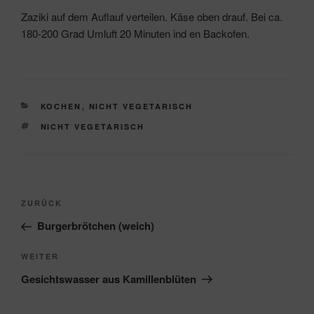
Zaziki auf dem Auflauf verteilen. Käse oben drauf. Bei ca.
180-200 Grad Umluft 20 Minuten ind en Backofen.
KATEGORIEN
KOCHEN
,
NICHT VEGETARISCH
SCHLAGWÖRTER
NICHT VEGETARISCH
Beitragsnavigation
Vorheriger
ZURÜCK
Beitrag
Burgerbrötchen (weich)
Nächster
WEITER
Beitrag
Gesichtswasser aus Kamillenblüten