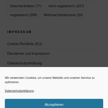
Geschenkideen
(71)
nicht vegetarisch
(207)
vegetarisch
(206)
Weihnachtsbäckerei
(24)
IMPRESSUM
Cookie-Richtlinie (EU)
Disclaimer und Impressum
Datenschutzerklärung
Wir verwenden Cookies, um unsere Website und unseren Service zu
Suchen
optimieren.
Datenschutzerklärung
-
Suchen
Akzeptieren