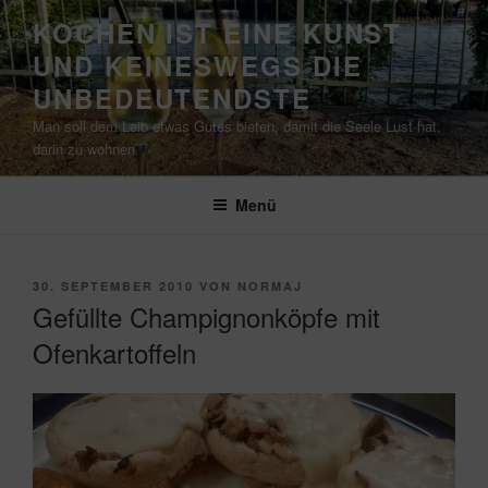
Zum
KOCHEN IST EINE KUNST
Inhalt
UND KEINESWEGS DIE
springen
UNBEDEUTENDSTE
Man soll dem Leib etwas Gutes bieten, damit die Seele Lust hat,
darin zu wohnen.
Menü
VERÖFFENTLICHT
30. SEPTEMBER 2010
VON
NORMAJ
AM
Gefüllte Champignonköpfe mit
Ofenkartoffeln