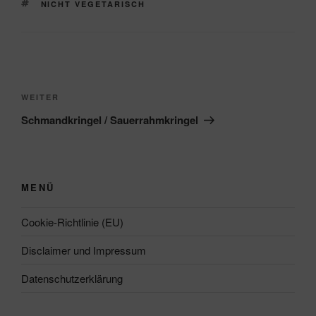
SCHLAGWÖRTER
NICHT VEGETARISCH
Beitragsnavigation
Nächster
WEITER
Beitrag
Schmandkringel / Sauerrahmkringel
MENÜ
Cookie-Richtlinie (EU)
Disclaimer und Impressum
Datenschutzerklärung