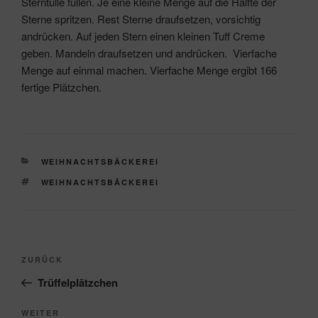
Sterntülle füllen. Je eine kleine Menge auf die Hälfte der
Sterne spritzen. Rest Sterne draufsetzen, vorsichtig
andrücken. Auf jeden Stern einen kleinen Tuff Creme
geben. Mandeln draufsetzen und andrücken. Vierfache
Menge auf einmal machen. Vierfache Menge ergibt 166
fertige Plätzchen.
KATEGORIEN
WEIHNACHTSBÄCKEREI
SCHLAGWÖRTER
WEIHNACHTSBÄCKEREI
Beitragsnavigation
Vorheriger
ZURÜCK
Beitrag
Trüffelplätzchen
Nächster
WEITER