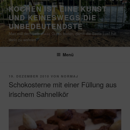
Zum
KOCHEN IST EINE KUNST
Inhalt
UND KEINESWEGS DIE
springen
UNBEDEUTENDSTE
Man soll dem Leib etwas Gutes bieten, damit die Seele Lust hat,
darin zu wohnen.
Menü
VERÖFFENTLICHT
19. DEZEMBER 2010
VON
NORMAJ
AM
Schokosterne mit einer Füllung aus
irischem Sahnelikör