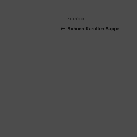
Beitragsnavigation
Vorheriger
ZURÜCK
Beitrag
Bohnen-Karotten Suppe