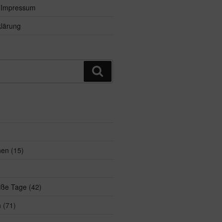
d Impressum
lärung
Suchen
hen
(15)
eiße Tage
(42)
n
(71)