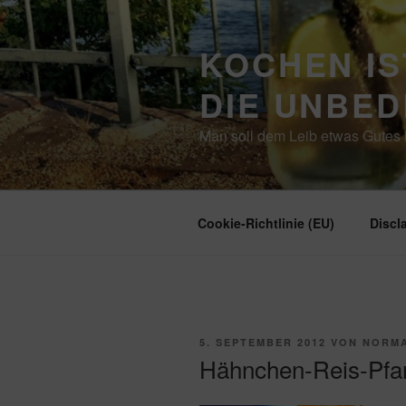
Zum
Inhalt
KOCHEN IS
springen
DIE UNBE
Man soll dem Leib etwas Gutes b
Cookie-Richtlinie (EU)
Discl
VERÖFFENTLICHT
5. SEPTEMBER 2012
VON
NORM
AM
Hähnchen-Reis-Pfa