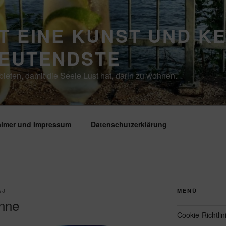
T EINE KUNST UND K
DEUTENDSTE
ieten, damit die Seele Lust hat, darin zu wohnen.
aimer und Impressum
Datenschutzerklärung
AJ
MENÜ
nne
Cookie-Richtlin