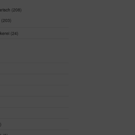
arisch
(208)
(203)
kerei
(24)
)