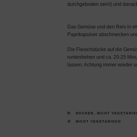
durchgebraten sein!) und danach 
Das Gemüse und den Reis in etwa
Paprikapulver abschmecken un
Die Fleischstücke auf die Gemü
runterdrehen und ca. 20-25 Min
lassen. Achtung immer wieder 
KATEGORIEN
KOCHEN
,
NICHT VEGETARIS
SCHLAGWÖRTER
NICHT VEGETARISCH