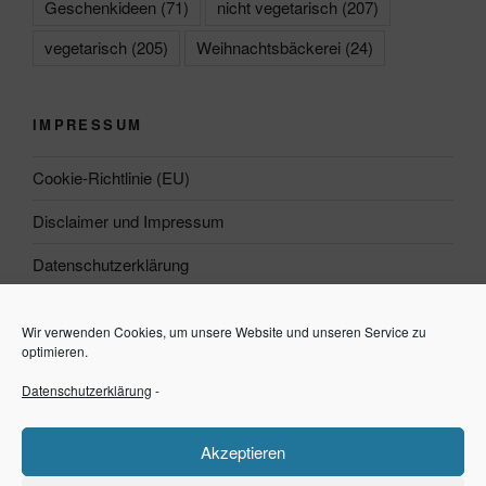
Geschenkideen
(71)
nicht vegetarisch
(207)
vegetarisch
(205)
Weihnachtsbäckerei
(24)
IMPRESSUM
Cookie-Richtlinie (EU)
Disclaimer und Impressum
Datenschutzerklärung
Wir verwenden Cookies, um unsere Website und unseren Service zu
Suchen
optimieren.
Datenschutzerklärung
-
Suchen
Akzeptieren