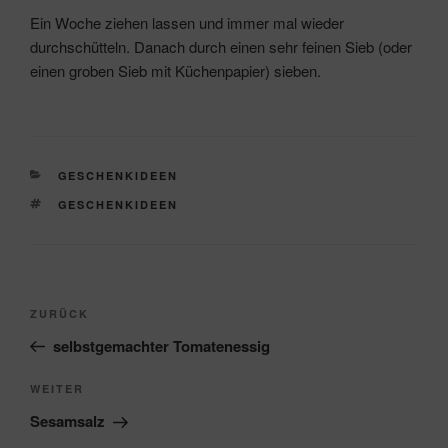
Ein Woche ziehen lassen und immer mal wieder
durchschütteln. Danach durch einen sehr feinen Sieb (oder
einen groben Sieb mit Küchenpapier) sieben.
KATEGORIEN
GESCHENKIDEEN
SCHLAGWÖRTER
GESCHENKIDEEN
Beitragsnavigation
Vorheriger
ZURÜCK
Beitrag
selbstgemachter Tomatenessig
Nächster
WEITER
Beitrag
Sesamsalz