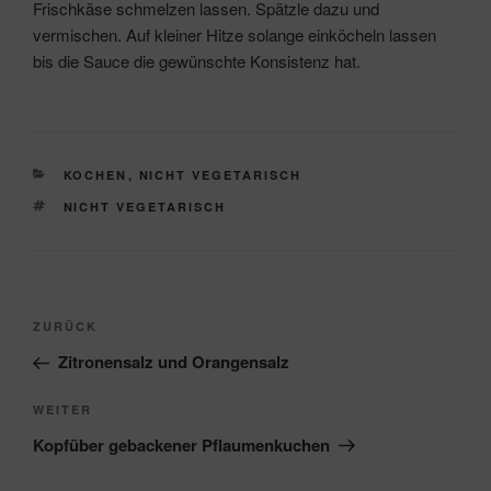
Frischkäse schmelzen lassen. Spätzle dazu und
vermischen. Auf kleiner Hitze solange einköcheln lassen
bis die Sauce die gewünschte Konsistenz hat.
KATEGORIEN
KOCHEN
,
NICHT VEGETARISCH
SCHLAGWÖRTER
NICHT VEGETARISCH
Beitragsnavigation
Vorheriger
ZURÜCK
Beitrag
Zitronensalz und Orangensalz
Nächster
WEITER
Beitrag
Kopfüber gebackener Pflaumenkuchen