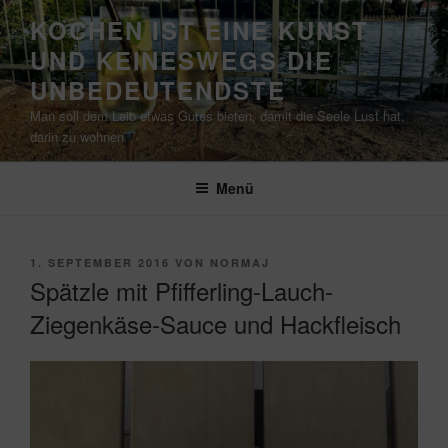
Zum
KOCHEN IST EINE KUNST
Inhalt
UND KEINESWEGS DIE
springen
UNBEDEUTENDSTE
Man soll dem Leib etwas Gutes bieten, damit die Seele Lust hat,
darin zu wohnen.
Menü
VERÖFFENTLICHT
1. SEPTEMBER 2016
VON
NORMAJ
AM
Spätzle mit Pfifferling-Lauch-
Ziegenkäse-Sauce und Hackfleisch