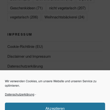
Geschenkideen
(71)
nicht vegetarisch
(207)
vegetarisch
(206)
Weihnachtsbäckerei
(24)
IMPRESSUM
Cookie-Richtlinie (EU)
Disclaimer und Impressum
Datenschutzerklärung
Wir verwenden Cookies, um unsere Website und unseren Service zu
Suchen
optimieren.
Datenschutzerklärung
-
Suchen
Akzeptieren