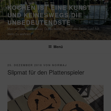
Zum
KOCHEN IST EINE KUNST
Inhalt
UND KEINESWEGS DIE
springen
UNBEDEUTENDSTE
Man soll dem Leib etwas Gutes bieten, damit die Seele Lust hat,
darin zu wohnen.
Menü
VERÖFFENTLICHT
25. DEZEMBER 2018
VON
NORMAJ
AM
Slipmat für den Plattenspieler