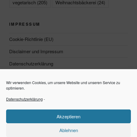
vegetarisch
(205)
Weihnachtsbäckerei
(24)
IMPRESSUM
Cookie-Richtlinie (EU)
Disclaimer und Impressum
Datenschutzerklärung
Wir verwenden Cookies, um unsere Website und unseren Service zu
Suchen
optimieren.
Datenschutzerklärung
-
Suchen
Akzeptieren
Ablehnen