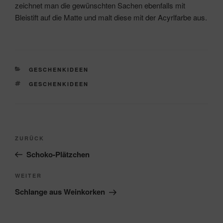
zeichnet man die gewünschten Sachen ebenfalls mit
Bleistift auf die Matte und malt diese mit der Acyrlfarbe aus.
KATEGORIEN
GESCHENKIDEEN
SCHLAGWÖRTER
GESCHENKIDEEN
Beitragsnavigation
Vorheriger
ZURÜCK
Beitrag
Schoko-Plätzchen
Nächster
WEITER
Beitrag
Schlange aus Weinkorken