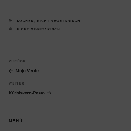
KATEGORIEN
KOCHEN
,
NICHT VEGETARISCH
SCHLAGWÖRTER
NICHT VEGETARISCH
Beitragsnavigation
Vorheriger
ZURÜCK
Beitrag
Mojo Verde
Nächster
WEITER
Beitrag
Kürbiskern-Pesto
MENÜ