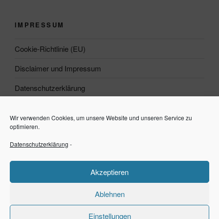
IMPRESSUM
Cookie-Richtlinie (EU)
Disclaimer und Impressum
Datenschutzerklärung
Wir verwenden Cookies, um unsere Website und unseren Service zu
Suchen
optimieren.
Datenschutzerklärung
-
Suchen
Akzeptieren
Ablehnen
Einstellungen
Datenschutzerklärung
Stolz präsentiert von WordPress