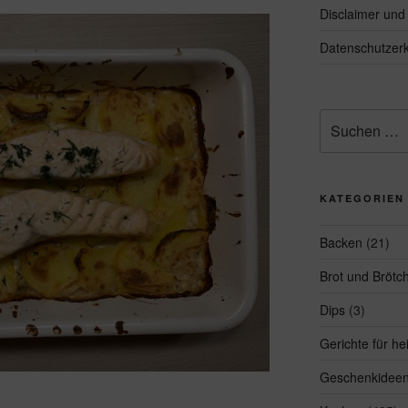
Disclaimer un
Datenschutzerk
Suchen
nach:
KATEGORIEN
Backen
(21)
Brot und Brötc
Dips
(3)
Gerichte für h
Geschenkidee