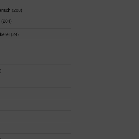
arisch
(208)
(204)
kerei
(24)
)