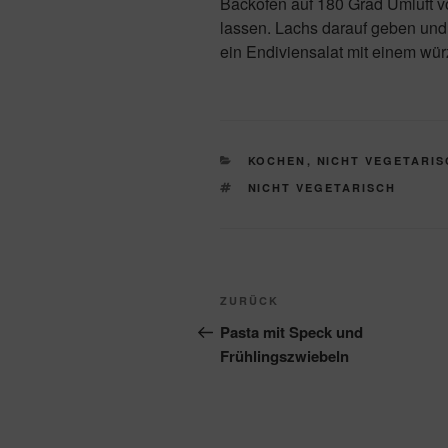
Backofen auf 180 Grad Umluft v
lassen. Lachs darauf geben un
ein Endiviensalat mit einem wür
KATEGORIEN
KOCHEN
,
NICHT VEGETARIS
SCHLAGWÖRTER
NICHT VEGETARISCH
Beitragsnavigation
Vorheriger
ZURÜCK
Beitrag
Pasta mit Speck und
Frühlingszwiebeln