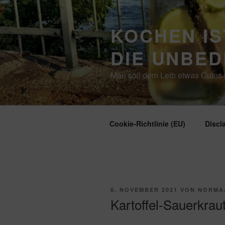
Zum
Inhalt
KOCHEN IS
springen
DIE UNBE
Man soll dem Leib etwas Gutes b
Cookie-Richtlinie (EU)
Discl
VERÖFFENTLICHT
6. NOVEMBER 2021
VON
NORMA
AM
Kartoffel-Sauerkrau