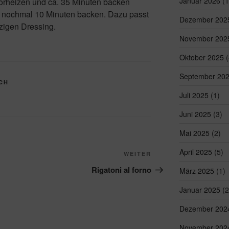
Januar 2026
(1
orheizen und ca. 35 Minuten backen
d nochmal 10 Minuten backen. Dazu passt
Dezember 202
zigen Dressing.
November 202
Oktober 2025
(
September 20
CH
Juli 2025
(1)
Juni 2025
(3)
Mai 2025
(2)
April 2025
(5)
Nächster
WEITER
Beitrag
Rigatoni al forno
März 2025
(1)
Januar 2025
(2
Dezember 202
November 202