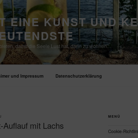
T EINE KUNST UND K
DEUTENDSTE
ieten, damit die Seele Lust hat, darin zu wohnen.
aimer und Impressum
Datenschutzerklärung
J
MENÜ
t-Auflauf mit Lachs
Cookie-Richtlin