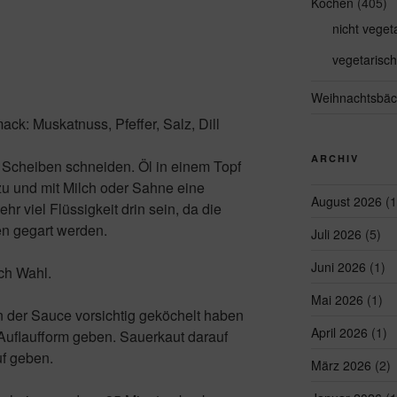
Kochen
(405)
nicht veget
vegetarisch
Weihnachtsbäc
: Muskatnuss, Pfeffer, Salz, Dill
ARCHIV
 Scheiben schneiden. Öl in einem Topf
zu und mit Milch oder Sahne eine
August 2026
(1
r viel Flüssigkeit drin sein, da die
en gegart werden.
Juli 2026
(5)
Juni 2026
(1)
ch Wahl.
Mai 2026
(1)
n der Sauce vorsichtig geköchelt haben
April 2026
(1)
e Auflaufform geben. Sauerkaut darauf
uf geben.
März 2026
(2)