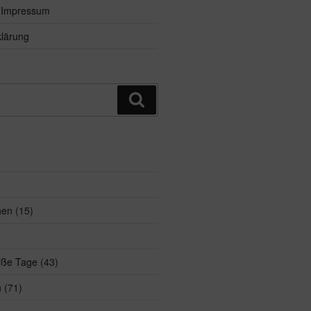
d Impressum
lärung
Suchen
hen
(15)
eiße Tage
(43)
n
(71)