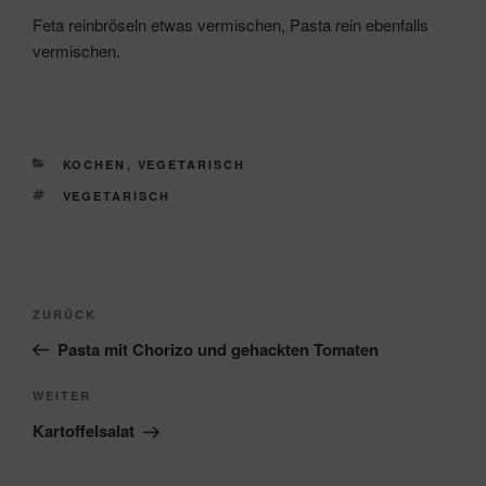
Feta reinbröseln etwas vermischen, Pasta rein ebenfalls
vermischen.
KATEGORIEN
KOCHEN
,
VEGETARISCH
SCHLAGWÖRTER
VEGETARISCH
Beitragsnavigation
Vorheriger
ZURÜCK
Beitrag
Pasta mit Chorizo und gehackten Tomaten
Nächster
WEITER
Beitrag
Kartoffelsalat