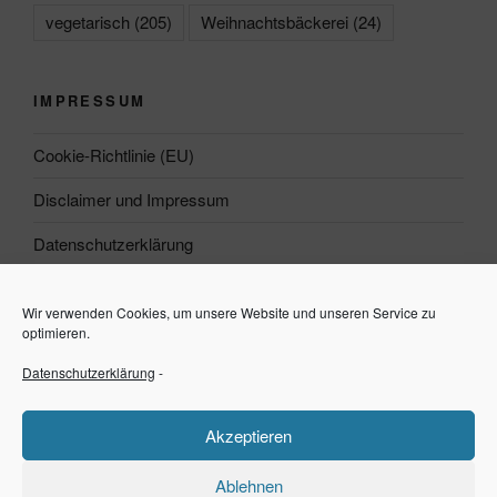
vegetarisch
(205)
Weihnachtsbäckerei
(24)
IMPRESSUM
Cookie-Richtlinie (EU)
Disclaimer und Impressum
Datenschutzerklärung
Wir verwenden Cookies, um unsere Website und unseren Service zu
Suchen
optimieren.
Datenschutzerklärung
-
Suchen
Akzeptieren
Ablehnen