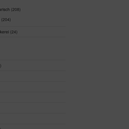
arisch
(208)
(204)
kerei
(24)
)