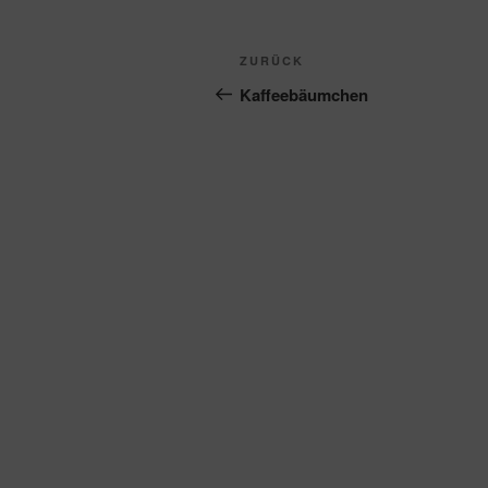
Beitragsnavigation
Vorheriger
ZURÜCK
Beitrag
Kaffeebäumchen