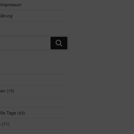
d Impressum
lärung
Suchen
hen
(15)
eiße Tage
(43)
n
(71)