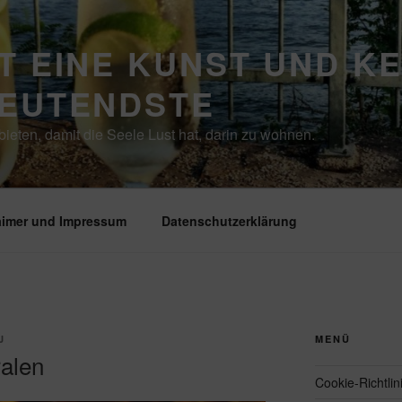
T EINE KUNST UND K
DEUTENDSTE
ieten, damit die Seele Lust hat, darin zu wohnen.
aimer und Impressum
Datenschutzerklärung
J
MENÜ
alen
Cookie-Richtlin