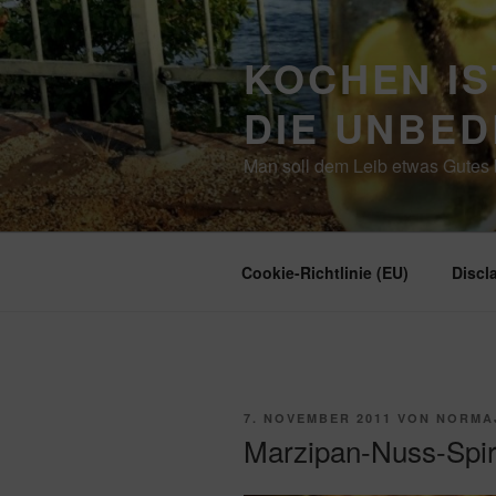
Zum
Inhalt
KOCHEN IS
springen
DIE UNBE
Man soll dem Leib etwas Gutes b
Cookie-Richtlinie (EU)
Discl
VERÖFFENTLICHT
7. NOVEMBER 2011
VON
NORMA
AM
Marzipan-Nuss-Spir