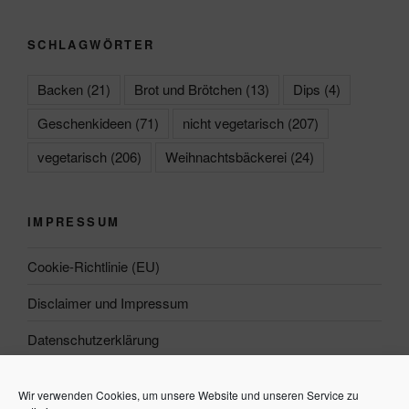
SCHLAGWÖRTER
Backen
(21)
Brot und Brötchen
(13)
Dips
(4)
Geschenkideen
(71)
nicht vegetarisch
(207)
vegetarisch
(206)
Weihnachtsbäckerei
(24)
IMPRESSUM
Cookie-Richtlinie (EU)
Disclaimer und Impressum
Datenschutzerklärung
Wir verwenden Cookies, um unsere Website und unseren Service zu