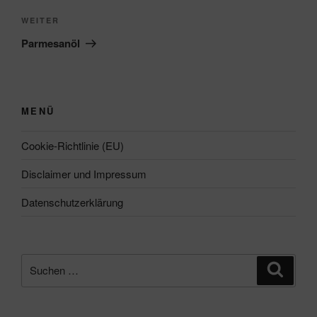
Nächster
WEITER
Beitrag
Parmesanöl
MENÜ
Cookie-Richtlinie (EU)
Disclaimer und Impressum
Datenschutzerklärung
Suchen
Suche
nach: