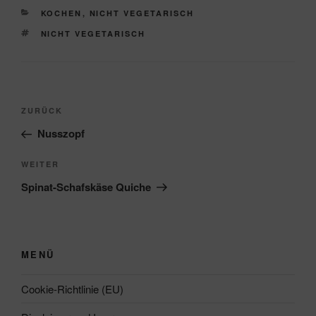
KATEGORIEN
KOCHEN
,
NICHT VEGETARISCH
SCHLAGWÖRTER
NICHT VEGETARISCH
Beitragsnavigation
Vorheriger
ZURÜCK
Beitrag
Nusszopf
Nächster
WEITER
Beitrag
Spinat-Schafskäse Quiche
MENÜ
Cookie-Richtlinie (EU)