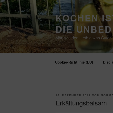
Zum
Inhalt
KOCHEN IS
springen
DIE UNBE
Man soll dem Leib etwas Gutes b
Cookie-Richtlinie (EU)
Discl
VERÖFFENTLICHT
25. DEZEMBER 2019
VON
NORM
AM
Erkältungsbalsam