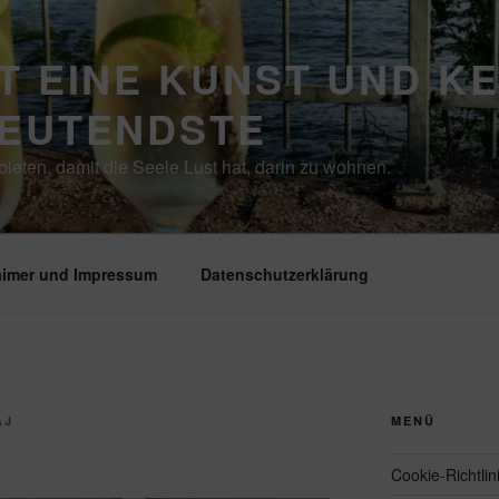
T EINE KUNST UND K
DEUTENDSTE
ieten, damit die Seele Lust hat, darin zu wohnen.
aimer und Impressum
Datenschutzerklärung
AJ
MENÜ
Cookie-Richtlin