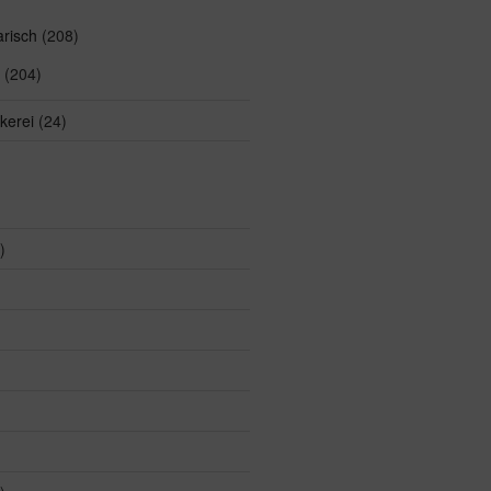
arisch
(208)
(204)
kerei
(24)
)