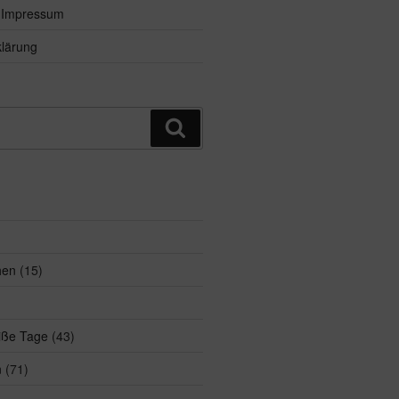
d Impressum
lärung
Suchen
hen
(15)
eiße Tage
(43)
n
(71)