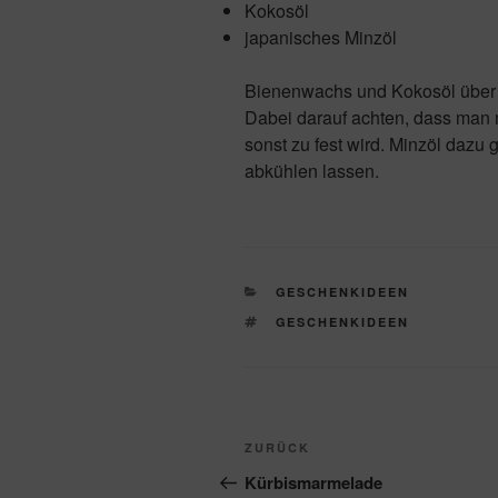
Kokosöl
japanisches Minzöl
Bienenwachs und Kokosöl über
Dabei darauf achten, dass man 
sonst zu fest wird. Minzöl dazu
abkühlen lassen.
KATEGORIEN
GESCHENKIDEEN
SCHLAGWÖRTER
GESCHENKIDEEN
Beitragsnavigation
Vorheriger
ZURÜCK
Beitrag
Kürbismarmelade