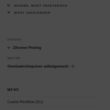
KATEGORIEN
KOCHEN
,
NICHT VEGETARISCH
SCHLAGWÖRTER
NICHT VEGETARISCH
Beitragsnavigation
Vorheriger
ZURÜCK
Beitrag
Zitronen Peeling
Nächster
WEITER
Beitrag
Gemüsebrühepulver selbstgemacht
MENÜ
Cookie-Richtlinie (EU)