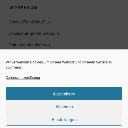
IMPRESSUM
Cookie-Richtlinie (EU)
Disclaimer und Impressum
Datenschutzerklärung
Wir verwenden Cookies, um unsere Website und unseren Service zu
Suchen
optimieren.
Datenschutzerklärung
-
Suchen
Akzeptieren
Ablehnen
Einstellungen
Datenschutzerklärung
Stolz präsentiert von WordPress