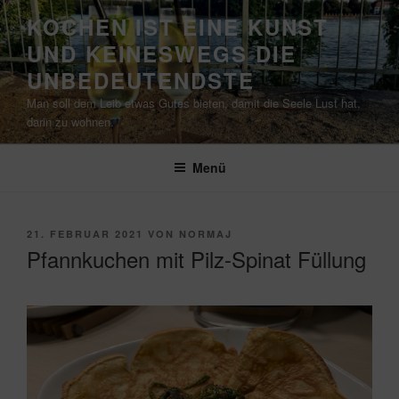
Zum
KOCHEN IST EINE KUNST
Inhalt
UND KEINESWEGS DIE
springen
UNBEDEUTENDSTE
Man soll dem Leib etwas Gutes bieten, damit die Seele Lust hat,
darin zu wohnen.
Menü
VERÖFFENTLICHT
21. FEBRUAR 2021
VON
NORMAJ
AM
Pfannkuchen mit Pilz-Spinat Füllung