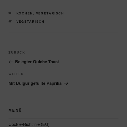
KATEGORIEN
KOCHEN
,
VEGETARISCH
SCHLAGWÖRTER
VEGETARISCH
Beitragsnavigation
Vorheriger
ZURÜCK
Beitrag
Belegter Quiche Toast
Nächster
WEITER
Beitrag
Mit Bulgur gefüllte Paprika
MENÜ
Cookie-Richtlinie (EU)