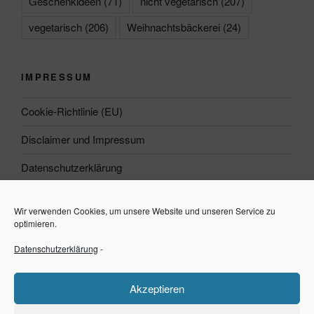
Geschenkideen
(71)
nicht vegetarisch
(207)
vegetarisch
(206)
Weihnachtsbäckerei
(24)
IMPRESSUM
Cookie-Richtlinie (EU)
Disclaimer und Impressum
Datenschutzerklärung
Wir verwenden Cookies, um unsere Website und unseren Service zu
Suchen
optimieren.
Datenschutzerklärung
-
Suchen
Akzeptieren