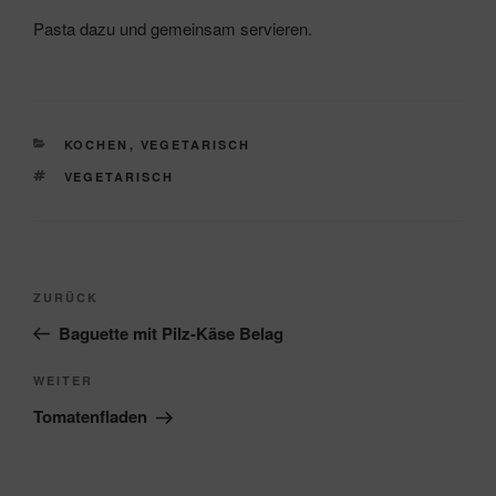
Pasta dazu und gemeinsam servieren.
KATEGORIEN
KOCHEN
,
VEGETARISCH
SCHLAGWÖRTER
VEGETARISCH
Beitragsnavigation
Vorheriger
ZURÜCK
Beitrag
Baguette mit Pilz-Käse Belag
Nächster
WEITER
Beitrag
Tomatenfladen