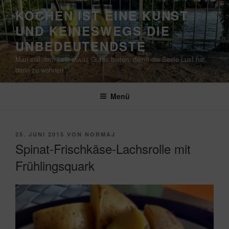
Zum
KOCHEN IST EINE KUNST
Inhalt
UND KEINESWEGS DIE
springen
UNBEDEUTENDSTE
Man soll dem Leib etwas Gutes bieten, damit die Seele Lust hat,
darin zu wohnen.
Menü
VERÖFFENTLICHT
25. JUNI 2015
VON
NORMAJ
AM
Spinat-Frischkäse-Lachsrolle mit
Frühlingsquark