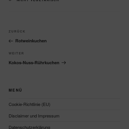
Beitragsnavigation
Vorheriger
ZURÜCK
Beitrag
Rotweinkuchen
Nächster
WEITER
Beitrag
Kokos-Nuss-Rührkuchen
MENÜ
Cookie-Richtlinie (EU)
Disclaimer und Impressum
Datenschutzerklärung