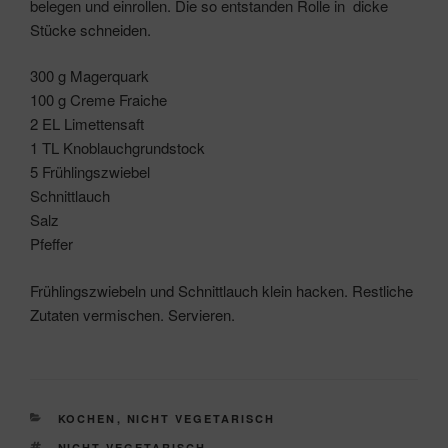
belegen und einrollen. Die so entstanden Rolle in dicke
Stücke schneiden.
300 g Magerquark
100 g Creme Fraiche
2 EL Limettensaft
1 TL Knoblauchgrundstock
5 Frühlingszwiebel
Schnittlauch
Salz
Pfeffer
Frühlingszwiebeln und Schnittlauch klein hacken. Restliche
Zutaten vermischen. Servieren.
KATEGORIEN
KOCHEN
,
NICHT VEGETARISCH
SCHLAGWÖRTER
NICHT VEGETARISCH