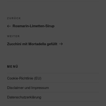
Beitragsnavigation
Vorheriger
ZURÜCK
Beitrag
Rosmarin-Limetten-Sirup
Nächster
WEITER
Beitrag
Zucchini mit Mortadella gefüllt
MENÜ
Cookie-Richtlinie (EU)
Disclaimer und Impressum
Datenschutzerklärung