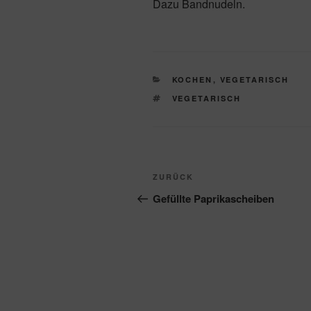
Dazu Bandnudeln.
KATEGORIEN
KOCHEN
,
VEGETARISCH
SCHLAGWÖRTER
VEGETARISCH
Beitragsnavigation
Vorheriger
ZURÜCK
Beitrag
Gefüllte Paprikascheiben