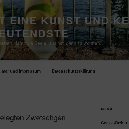
T EINE KUNST UND K
DEUTENDSTE
ieten, damit die Seele Lust hat, darin zu wohnen.
aimer und Impressum
Datenschutzerklärung
J
MENÜ
gelegten Zwetschgen
Cookie-Richtlin