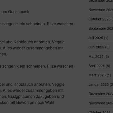
Dezember 202
November 202
genem Geschmack
Oktober 2025
(
etschgen klein schneiden.
Pilze waschen
September 20
Juli 2025
(1)
bel und Knoblauch anbraten. Veggie
Juni 2025
(3)
n.
Alles wieder zusammengeben mit
hen.
Mai 2025
(2)
etschgen klein schneiden.
Pilze waschen
April 2025
(5)
März 2025
(1)
bel und Knoblauch anbraten. Veggie
Januar 2025
(2
n.
Alles wieder zusammengeben mit
Dezember 202
hen.
Essigpflaumen dazugeben und
ken mit Gewürzen nach Wahl
November 202
Oktober 2024
(