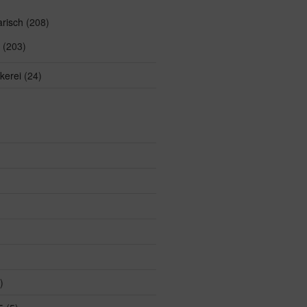
arisch
(208)
(203)
kerei
(24)
)