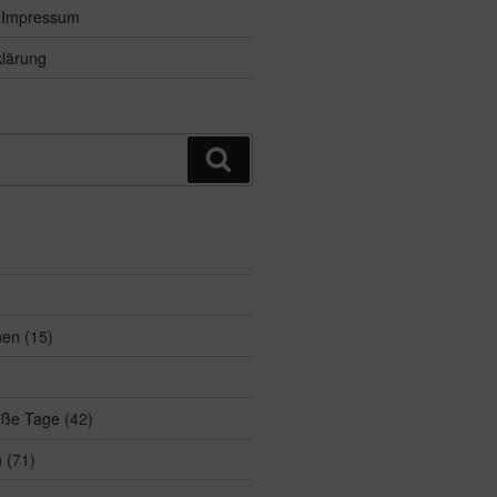
d Impressum
lärung
Suchen
hen
(15)
eiße Tage
(42)
n
(71)