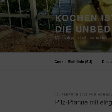
Zum
Inhalt
KOCHEN IS
springen
DIE UNBE
Man soll dem Leib etwas Gutes b
Cookie-Richtlinie (EU)
Discl
VERÖFFENTLICHT
17. FEBRUAR 2023
VON
NORMA
AM
Pilz-Pfanne mit ein